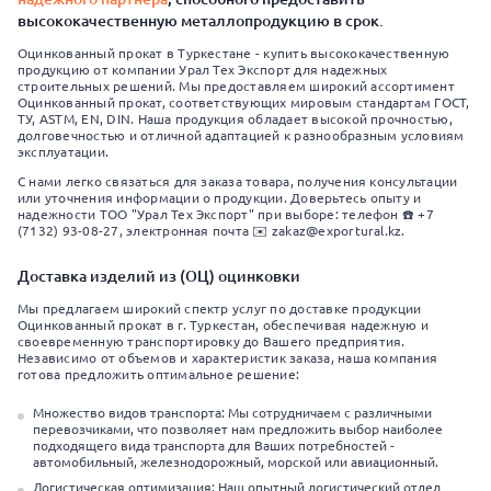
высококачественную металлопродукцию в срок.
Оцинкованный прокат в Туркестане - купить высококачественную
продукцию от компании Урал Тех Экспорт для надежных
строительных решений. Мы предоставляем широкий ассортимент
Оцинкованный прокат, соответствующих мировым стандартам ГОСТ,
ТУ, ASTM, EN, DIN. Наша продукция обладает высокой прочностью,
долговечностью и отличной адаптацией к разнообразным условиям
эксплуатации.
С нами легко связаться для заказа товара, получения консультации
или уточнения информации о продукции. Доверьтесь опыту и
надежности ТОО "Урал Тех Экспорт" при выборе: телефон ☎️ +7
(7132) 93-08-27, электронная почта ✉️ zakaz@exportural.kz.
Доставка изделий из (ОЦ) оцинковки
Мы предлагаем широкий спектр услуг по доставке продукции
Оцинкованный прокат в г. Туркестан, обеспечивая надежную и
своевременную транспортировку до Вашего предприятия.
Независимо от объемов и характеристик заказа, наша компания
готова предложить оптимальное решение:
Множество видов транспорта: Мы сотрудничаем с различными
перевозчиками, что позволяет нам предложить выбор наиболее
подходящего вида транспорта для Ваших потребностей -
автомобильный, железнодорожный, морской или авиационный.
Логистическая оптимизация: Наш опытный логистический отдел