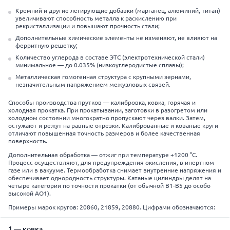
Кремний и другие легирующие добавки (марганец, алюминий, титан)
увеличивают способность металла к раскислению при
рекристаллизации и повышают прочность стали;
Дополнительные химические элементы не изменяют, не влияют на
ферритную решетку;
Количество углерода в составе ЭТС (электротехнической стали)
минимальное — до 0.035% (низкоуглеродистые сплавы);
Металлическая гомогенная структура с крупными зернами,
незначительным напряжением межузловых связей.
Способы производства прутков — калибровка, ковка, горячая и
холодная прокатка. При прокатывании, заготовки в разогретом или
холодном состоянии многократно пропускают через валки. Затем,
остужают и режут на равные отрезки. Калиброванные и кованые круги
отличают повышенная точность размеров и более качественная
поверхность.
Дополнительная обработка — отжиг при температуре +1200 °С.
Процесс осуществляют, для предупреждения окисления, в инертном
газе или в вакууме. Термообработка снимает внутренние напряжения и
обеспечивает однородность структуры. Катаные цилиндры делят на
четыре категории по точности прокатки (от обычной В1-В5 до особо
высокой АО1).
Примеры марок кругов: 20860, 21859, 20880. Цифрами обозначаются:
1 — ковка