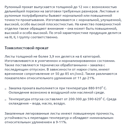
Рулонный прокат выпускается толщиной до 12 мм с возможностью
дальнейшей порезки на заготовки требуемых размеров. Листовые и
рулонные полуфабрикаты бывают нормальной или повышенной
точности прокатывания. Изготавливаются с нормальной, улучшенной,
высокой, особо высокой плоскостностью. На качество поверхностной
отделки также обращают внимание – она может быть повышенной,
высокой и особо высокой. По этой характеристике продукция делится
на III, II, I группу соответственно.
Тонколистовой прокат
Листы толщиной не более 3,9 мм делятся на 6 категорий.
Изготавливаются в умягченном и нормализированном состоянии.
Также поставляются термически обработанными – закалка с
последующим отпуском. В зависимости от марки стали, имеют
временное сопротивление от 50 до 85 кгс/мм2. Также различаются
показателем относительного удлинения от 11 до 21%.
Закалка проката выполняется при температуре 880-910° C.
Охлаждение возможно в воздушной или масляной среде.
Температура отпуска составляет от 200-300 до 590-620° C. Среда
охлаждения – вода, масло, воздух.
Закаленные легированные листы имеют повышенную прочность,
устойчивость к перепадам температур и обладают минимальным
относительным удлинением в 9-11%.