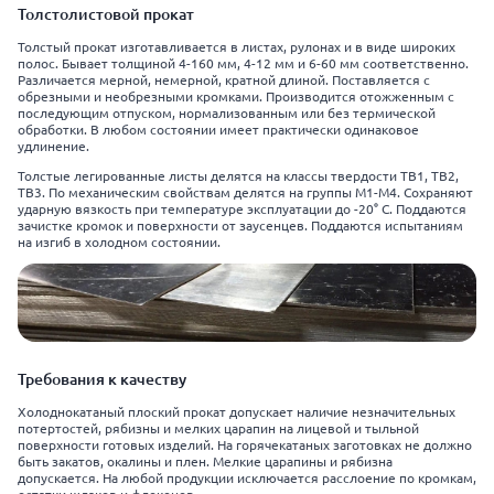
Толстолистовой прокат
Толстый прокат изготавливается в листах, рулонах и в виде широких
полос. Бывает толщиной 4-160 мм, 4-12 мм и 6-60 мм соответственно.
Различается мерной, немерной, кратной длиной. Поставляется с
обрезными и необрезными кромками. Производится отожженным с
последующим отпуском, нормализованным или без термической
обработки. В любом состоянии имеет практически одинаковое
удлинение.
Толстые легированные листы делятся на классы твердости ТВ1, ТВ2,
ТВ3. По механическим свойствам делятся на группы М1-М4. Сохраняют
ударную вязкость при температуре эксплуатации до -20° C. Поддаются
зачистке кромок и поверхности от заусенцев. Поддаются испытаниям
на изгиб в холодном состоянии.
Требования к качеству
Холоднокатаный плоский прокат допускает наличие незначительных
потертостей, рябизны и мелких царапин на лицевой и тыльной
поверхности готовых изделий. На горячекатаных заготовках не должно
быть закатов, окалины и плен. Мелкие царапины и рябизна
допускается. На любой продукции исключается расслоение по кромкам,