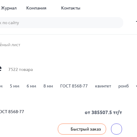
Журнал
Компания
Контакты
ёный лист
е
7522 товара
мм
5 мм
6 мм
8 мм
ГОСТ 8568-77
квинтет
ромб
ОСТ 8568-77
от 385507.5 тг/т
Быстрый заказ