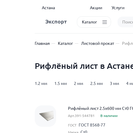
Астана
Акции
Услуги
Экспорт
Каталог
Главная
Каталог
Листовой прокат
Рифл
Рифлёный лист в Астан
1.2 мм
1.5 мм
2 мм
2.5 мм
3 мм
4 
Рифлёный лист 2.5x600 мм Ст0 Г
Арт.391-544781
В наличии
ГОСТ 8568-77
ГОСТ
Ст0
Марка