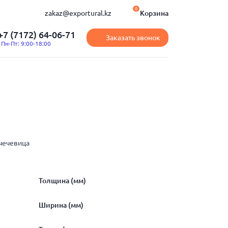
0
zakaz@exportural.kz
Корзина
+7 (7172) 64-06-71
Заказать звонок
Пн-Пт: 9:00-18:00
чечевица
Толщина (мм)
Ширина (мм)
0.3