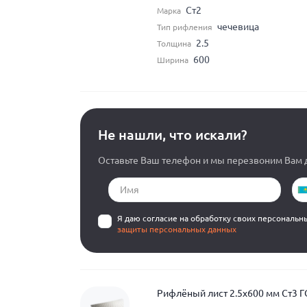
Ст2
Марка
чечевица
Тип рифления
2.5
Толщина
600
Ширина
Не нашли, что искали?
Оставьте Ваш телефон и мы перезвоним Вам д
Я даю согласие на обработку своих персональн
защиты персональных данных
Рифлёный лист 2.5x600 мм Ст3 Г