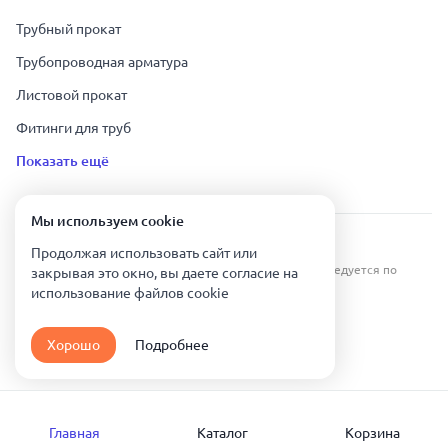
Трубный прокат
Трубопроводная арматура
Листовой прокат
Фитинги для труб
Показать ещё
Мы используем сookie
Урал Тех Экспорт — Казахстан © 2019-
2026
.
Продолжая использовать сайт или
Все права защищены. Копирование информации преследуется по
закрывая это окно, вы даете согласие на
закону.
использование файлов сookie
Карта сайта
Хорошо
Подробнее
Политика конфиденциальности
Главная
Каталог
Корзина