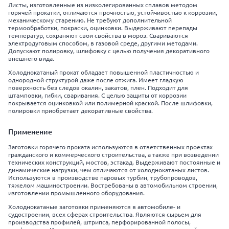
Листы, изготовленные из низколегированных сплавов методом
горячей прокатки, отличаются прочностью, устойчивостью к коррозии,
механическому старению. Не требуют дополнительной
термообработки, покраски, оцинковки. Выдерживают перепады
температур, сохраняют свои свойства в мороз. Свариваются
электродуговым способом, в газовой среде, другими методами.
Допускают полировку, шлифовку с целью получения декоративного
внешнего вида.
Холоднокатаный прокат обладает повышенной пластичностью и
однородной структурой даже после отжига. Имеет гладкую
поверхность без следов окалин, закатов, плен. Подходит для
штамповки, гибки, сваривания. С целью защиты от коррозии
покрывается оцинковкой или полимерной краской. После шлифовки,
полировки приобретает декоративные свойства.
Применение
Заготовки горячего проката используются в ответственных проектах
гражданского и коммерческого строительства, а также при возведении
технических конструкций, мостов, эстакад. Выдерживают постоянные и
динамические нагрузки, чем отличаются от холоднокатаных листов.
Используются в производстве паровых турбин, трубопроводов,
тяжелом машиностроении. Востребованы в автомобильном строении,
изготовлении промышленного оборудования.
Холоднокатаные заготовки применяются в автомобиле- и
судостроении, всех сферах строительства. Являются сырьем для
производства профилей, штрипса, перфорированной полосы,