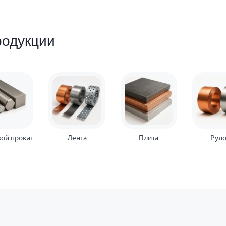
родукции
ой прокат
Лента
Плита
Рул