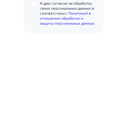
20ХГ2Ц
Я даю согласие на обработку
11
своих персональных данных в
22С
соответствии с
Политикой в
отношении обработки и
12
22Х2Г2АЮ
защиты персональных данных
13
22Х2Г2Р
14
23Х2Г2Т
15
25Г2С
16
28С
17
32Г2Рпс
18
35Г2Рпс
19
35ГС
20
80С
22
Д16
25
Ст3