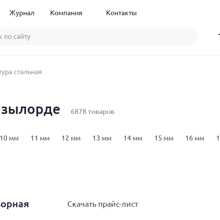
Журнал
Компания
Контакты
ура стальная
ызылорде
6878 товаров
10 мм
11 мм
12 мм
13 мм
14 мм
15 мм
16 мм
1
м
12 м
18 м
арматура А1 (А240)
арматура А3 (А400)
а
00
арматура В500С
25Г2С
35ГС
Ст3сп
ГОСТ 34028-20
ворная
Скачать прайс-лист