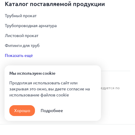
Каталог поставляемой продукции
Трубный прокат
Трубопроводная арматура
Листовой прокат
Фитинги для труб
Показать ещё
Мы используем сookie
Урал Тех Экспорт — Казахстан © 2019-
2026
.
Продолжая использовать сайт или
Все права защищены. Копирование информации преследуется по
закрывая это окно, вы даете согласие на
закону.
использование файлов сookie
Карта сайта
Хорошо
Подробнее
Политика конфиденциальности