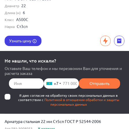
22
Диаметр
6
Длина (м)
А500С
Класс
Ст3сп
Марка
Узнать цену
Не нашли, что искали?
Оставьте Ваш телефон и мы перезвоним Вам для уточнения и
расчета заказа
+7
Отправить
Я даю согласие на обработку своих персональных данных в
соответствии с
Политикой в отношении обработки и защиты
персональных данных
Арматура стальная 22 мм Ст5сп ГОСТ Р 52544-2006
Арт.591-3008053
В наличии