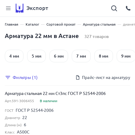
Экспорт
Главная
Каталог
Сортовой прокат
Арматура стальная
диамет
Арматура 22 мм в Астане
327 товаров
4 мм
5 мм
6 мм
7 мм
8 мм
9 мм
Фильтры (1)
Прайс-лист на арматуру
Арматура стальная 22 мм Ст3пс ГОСТ Р 52544-2006
Арт.591-3006455
В наличии
ГОСТ Р 52544-2006
ГОСТ
22
Диаметр
6
Длина (м)
А500С
Класс