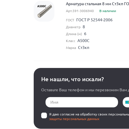
Арматура стальная 8 мм Ст3кп Г
Арт.591-3006940
В наличии
ГОСТ Р 52544-2006
ГОСТ
8
Диаметр
6
Длина (м)
А500С
Класс
Ст3кп
Марка
Не нашли, что искали?
Оставьте Ваш телефон и мы перезвоним Вам д
Я даю согласие на обработку своих персональн
защиты персональных данных