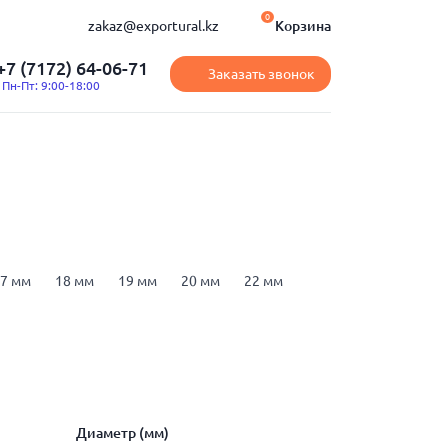
0
zakaz@exportural.kz
Корзина
+7 (7172) 64-06-71
Заказать звонок
Пн-Пт: 9:00-18:00
7 мм
18 мм
19 мм
20 мм
22 мм
рматура А500
арматура А500С
16
Диаметр (мм)