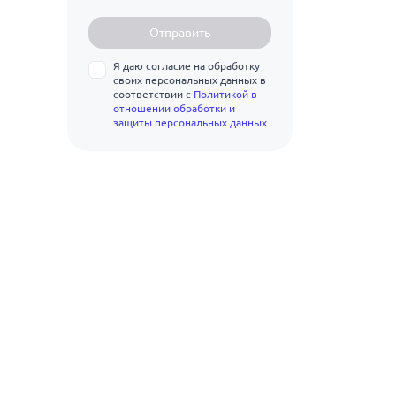
9.5
20Х2Г2СР
Отправить
10
20ХГ2Ц
Я даю согласие на обработку
11
своих персональных данных в
22С
соответствии с
Политикой в
отношении обработки и
12
22Х2Г2АЮ
защиты персональных данных
13
22Х2Г2Р
14
23Х2Г2Т
15
25Г2С
16
28С
17
32Г2Рпс
18
35Г2Рпс
19
35ГС
20
80С