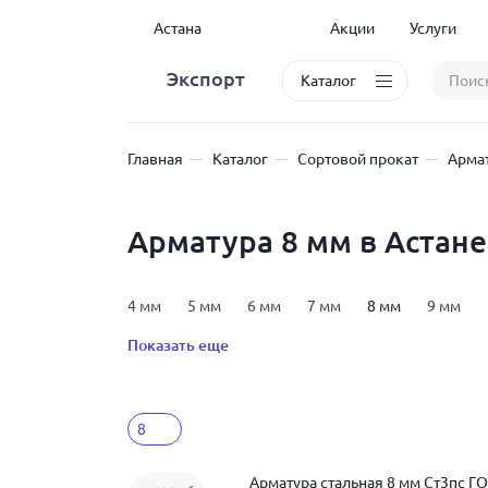
Астана
Акции
Услуги
Экспорт
Каталог
Главная
Каталог
Сортовой прокат
Армат
Арматура 8 мм в Астане
4 мм
5 мм
6 мм
7 мм
8 мм
9 мм
25 мм
28 мм
32 мм
36 мм
40 мм
6 
Показать еще
арматура А600
арматура А800
арматура Ат8
8
Арматура стальная 8 мм Ст3пс Г