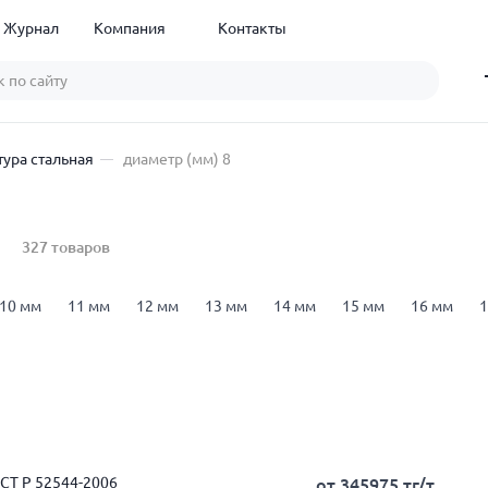
Журнал
Компания
Контакты
ура стальная
диаметр (мм) 8
327 товаров
10 мм
11 мм
12 мм
13 мм
14 мм
15 мм
16 мм
1
м
12 м
18 м
арматура А1 (А240)
арматура А3 (А400)
а
00
арматура В500С
25Г2С
35ГС
Ст3сп
ГОСТ 34028-20
ОСТ Р 52544-2006
от 345975 тг/т