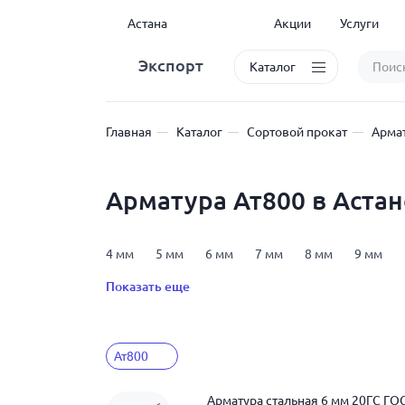
Астана
Акции
Услуги
Экспорт
Каталог
Главная
Каталог
Сортовой прокат
Армат
Арматура Ат800 в Астан
4 мм
5 мм
6 мм
7 мм
8 мм
9 мм
25 мм
28 мм
32 мм
36 мм
40 мм
6 
Показать еще
арматура А600
арматура А800
арматура Ат8
Ат800
Арматура стальная 6 мм 20ГС ГО