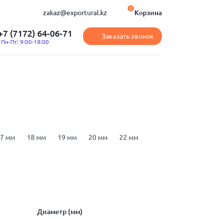
0
zakaz@exportural.kz
Корзина
+7 (7172) 64-06-71
Заказать звонок
Пн-Пт: 9:00-18:00
7 мм
18 мм
19 мм
20 мм
22 мм
рматура А500
арматура А500С
16
Диаметр (мм)