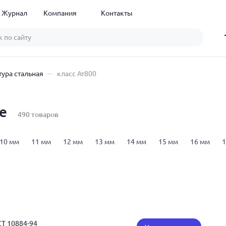
Журнал
Компания
Контакты
ура стальная
класс Ат800
е
490 товаров
10 мм
11 мм
12 мм
13 мм
14 мм
15 мм
16 мм
1
м
12 м
18 м
арматура А1 (А240)
арматура А3 (А400)
а
00
арматура В500С
25Г2С
35ГС
Ст3сп
ГОСТ 34028-20
СТ 10884-94