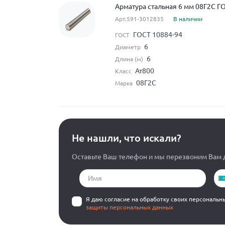
Арматура стальная 6 мм 08Г2С Г
Арт.591-3012835
В наличии
ГОСТ 10884-94
ГОСТ
6
Диаметр
6
Длина (м)
Ат800
Класс
08Г2С
Марка
Не нашли, что искали?
Оставьте Ваш телефон и мы перезвоним Вам д
Я даю согласие на обработку своих персональн
защиты персональных данных