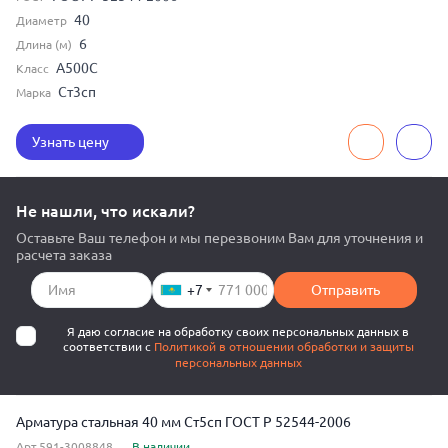
40
Диаметр
6
Длина (м)
А500С
Класс
Ст3сп
Марка
Узнать цену
Не нашли, что искали?
Оставьте Ваш телефон и мы перезвоним Вам для уточнения и
расчета заказа
+7
Отправить
Я даю согласие на обработку своих персональных данных в
соответствии с
Политикой в отношении обработки и защиты
персональных данных
Арматура стальная 40 мм Ст5сп ГОСТ Р 52544-2006
Арт.591-3008848
В наличии