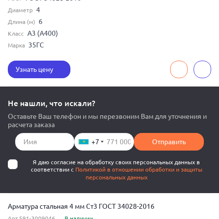
4
Диаметр
6
Длина (м)
А3 (А400)
Класс
35ГС
Марка
Узнать цену
Не нашли, что искали?
Оставьте Ваш телефон и мы перезвоним Вам для уточнения и
расчета заказа
+7
Отправить
Я даю согласие на обработку своих персональных данных в
соответствии с
Политикой в отношении обработки и защиты
персональных данных
Арматура стальная 4 мм Ст3 ГОСТ 34028-2016
Арт.591-3009046
В наличии