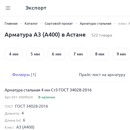
Экспорт
Главная
Каталог
Сортовой прокат
Арматура стальная
класс 
Арматура А3 (А400) в Астане
522 товара
4 мм
5 мм
6 мм
7 мм
8 мм
9 мм
Фильтры (1)
Прайс-лист на арматуру
Арматура стальная 4 мм Ст3 ГОСТ 34028-2016
Арт.591-3009024
В наличии
ГОСТ 34028-2016
ГОСТ
4
Диаметр
6
Длина (м)
А3 (А400)
Класс