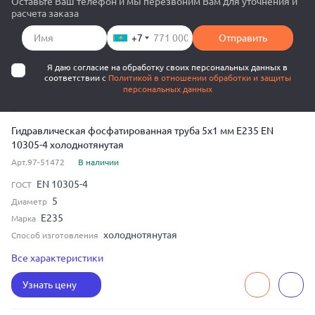
Оставьте Ваш телефон и мы перезвоним Вам для уточнения и
расчета заказа
+7
Отправить
Я даю согласие на обработку своих персональных данных в
соответствии с
Политикой в отношении обработки и защиты
персональных данных
Гидравлическая фосфатированная труба 5x1 мм E235 EN
10305-4 холоднотянутая
Арт.97-51472
В наличии
EN 10305-4
ГОСТ
5
Диаметр
E235
Марка
холоднотянутая
Способ изготовления
бесшовная
Тип шва
Все характеристики
1
Толщина
Узнать цену