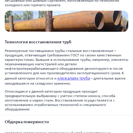
бесшовный или шовный сортамент, изготовленный по технологии
холодного или горячего проката.
Технология восстановления труб
Реализуемые поставщиками трубы стальные восстановленные –
продукция, отвечающая требованиям ГОСТ по своим качественным
характеристикам. Бывшие в использование трубы, например, элементы
перекачивающих магистралей или детали
нефтегазоперерабатывающего оборудования демонтируются после
установленного для них производителем эксплуатационного срока. К
«лежалая» труба
данной категории относится и
– длительное время
находившаяся на складском хранении.
Относящаяся к данной категории продукция проходит
предварительную выбраковку с учетом степени износа, способа
изготовления и марки стали. Восстановление осуществляется с
использованием отработанных технологий и специального
оборудования:
Обдирка поверхности
удаляется старая краска, изоляционный слой и естественные