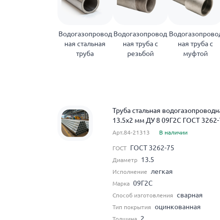
Водогазопровод
Водогазопровод
Водогазопрово
ная стальная
ная труба с
ная труба с
труба
резьбой
муфтой
Труба стальная водогазопровод
13.5x2 мм ДУ 8 09Г2С ГОСТ 3262-
Арт.84-21313
В наличии
ГОСТ 3262-75
ГОСТ
13.5
Диаметр
легкая
Исполнение
09Г2С
Марка
сварная
Способ изготовления
оцинкованная
Тип покрытия
2
Толщина