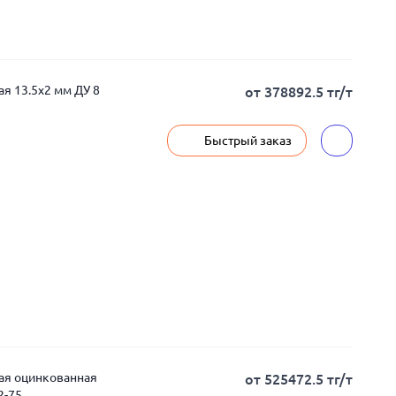
я 13.5x2 мм ДУ 8
от 378892.5 тг/т
Быстрый заказ
ная оцинкованная
от 525472.5 тг/т
2-75