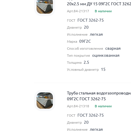
20x2.5 мм ДУ 15 09Г2С ГОСТ 326
Арт.84-21317
В наличии
ГОСТ 3262-75
ГОСТ
20
Диаметр
легкая
Исполнение
09Г2С
Марка
сварная
Способ изготовления
оцинкованная
Тип покрытия
2.5
Толщина
15
Условный диаметр
Труба стальная водогазопроводн
09Г2С ГОСТ 3262-75
Арт.84-21318
В наличии
ГОСТ 3262-75
ГОСТ
20
Диаметр
легкая
Исполнение