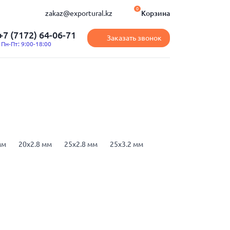
0
zakaz@exportural.kz
Корзина
+7 (7172) 64-06-71
Заказать звонок
Пн-Пт: 9:00-18:00
мм
20x2.8 мм
25x2.8 мм
25x3.2 мм