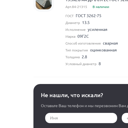
Арт.84-21315
В наличии
ГОСТ 3262-75
ГОСТ
13.5
Диаметр
усиленная
Исполнение
09Г2С
Марка
сварная
Способ изготовления
оцинкованная
Тип покрытия
2.8
Толщина
8
Условный диаметр
Не нашли, что искали?
Оставьте Ваш телефон и мы перезвоним Вам д