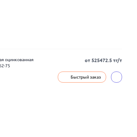
ная оцинкованная
от 525472.5 тг/т
62-75
Быстрый заказ