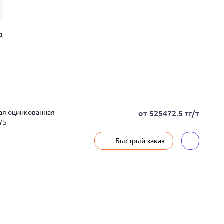
д
ная оцинкованная
от 525472.5 тг/т
75
Быстрый заказ