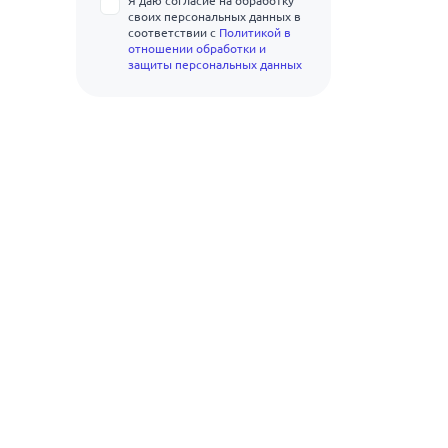
Я даю согласие на обработку
150
75.5
своих персональных данных в
15Г
соответствии с
Политикой в
отношении обработки и
88.5
15кп
защиты персональных данных
101.3
15пс
114
18кп
140
20Г
165
20кп
20пс
25Г
30Г
30Г2
35Г
35Г2