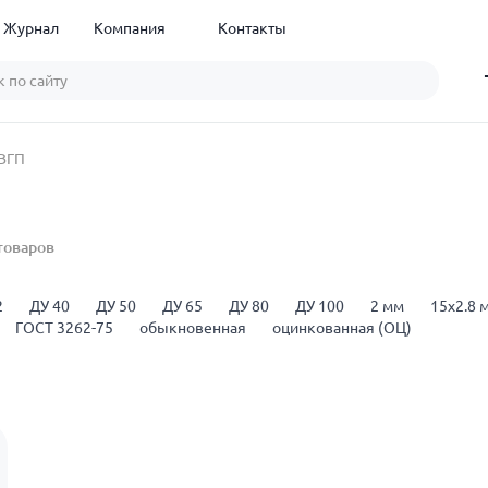
Журнал
Компания
Контакты
 ВГП
товаров
2
ДУ 40
ДУ 50
ДУ 65
ДУ 80
ДУ 100
2 мм
15x2.8 
ГОСТ 3262-75
обыкновенная
оцинкованная (ОЦ)