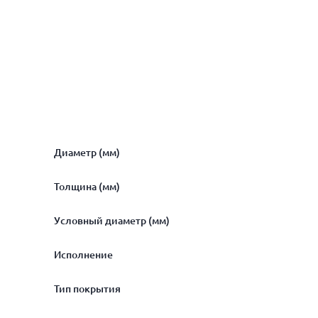
Диаметр (мм)
Толщина (мм)
10.2
Условный диаметр (мм)
13.5
1.8
Исполнение
16
2
6
Тип покрытия
17
2.2
8
Показать ещё
20
легкая