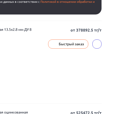
ых данных в соответствии с
Политикой в отношении обработки и
я 13.5x2.8 мм ДУ 8
от 378892.5 тг/т
Быстрый заказ
ная оцинкованная
от 525472.5 тг/т