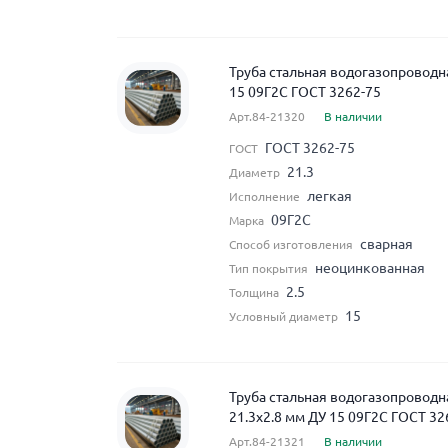
Труба стальная водогазопроводна
15 09Г2С ГОСТ 3262-75
Арт.84-21320
В наличии
ГОСТ 3262-75
ГОСТ
21.3
Диаметр
легкая
Исполнение
09Г2С
Марка
сварная
Способ изготовления
неоцинкованная
Тип покрытия
2.5
Толщина
15
Условный диаметр
Труба стальная водогазопровод
21.3x2.8 мм ДУ 15 09Г2С ГОСТ 32
Арт.84-21321
В наличии