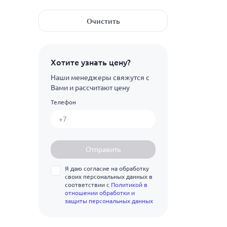
Показать ещё
6
холоднодеформированная
Показать ещё
0.8
ГОСТ 11383-75
Очистить
Показать ещё
7
0.85
ГОСТ 21646-2003
Л59
8
1
ГОСТ 494-2014
Л63
Хотите узнать цену?
9
1.2
ГОСТ 494-90
Л63М
Наши менеджеры свяжутся с
10
Показать ещё
1.5
ГОСТ 617-2006
Вами и рассчитают цену
Л63П
11
Телефон
1.7
Показать ещё
Л68
12
1.75
Л70
13
2
Л80
Отправить
14
2.2
Л85
Я даю согласие на обработку
15
2.5
своих персональных данных в
Л90
соответствии с
Политикой в
16
отношении обработки и
3
Л96
защиты персональных данных
17
3.5
ЛА77-2
18