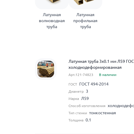
Латунная
Латунная
волноводная
профильная
труба
труба
Латунная труба 3x0.1 мм Л59 ГО
холоднодеформированная
Арт.121-74823
В наличии
ГОСТ 494-2014
ГОСТ
3
Диаметр
Л59
Марка
холоднодеф
Способ изготовления
тонкостенная
Тип стенки
0.1
Толщина