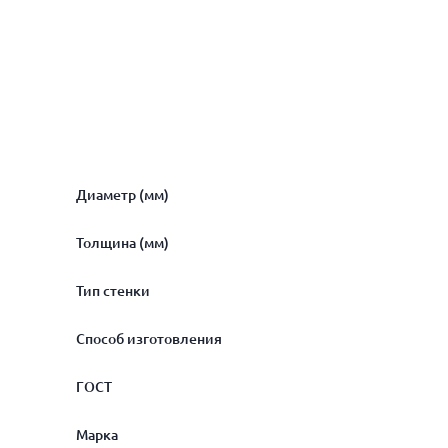
Диаметр (мм)
Толщина (мм)
2
Тип стенки
2.1
0.1
Способ изготовления
3
0.2
толстостенная
ГОСТ
4
0.4
тонкостенная
Показать ещё
5
прессованная
Марка
0.5