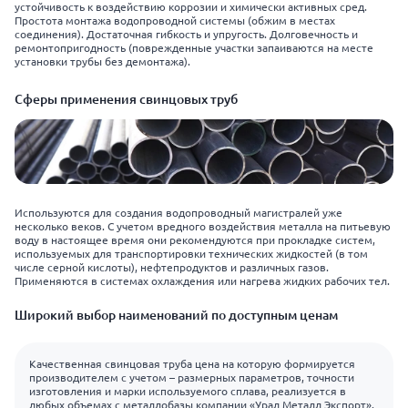
устойчивость к воздействию коррозии и химически активных сред.
Простота монтажа водопроводной системы (обжим в местах
соединения). Достаточная гибкость и упругость. Долговечность и
ремонтопригодность (поврежденные участки запаиваются на месте
установки трубы без демонтажа).
Сферы применения свинцовых труб
Используются для создания водопроводный магистралей уже
несколько веков. С учетом вредного воздействия металла на питьевую
воду в настоящее время они рекомендуются при прокладке систем,
используемых для транспортировки технических жидкостей (в том
числе серной кислоты), нефтепродуктов и различных газов.
Применяются в системах охлаждения или нагрева жидких рабочих тел.
Широкий выбор наименований по доступным ценам
Качественная свинцовая труба цена на которую формируется
производителем с учетом – размерных параметров, точности
изготовления и марки используемого сплава, реализуется в
любых объемах с металлобазы компании «Урал Металл Экспорт».