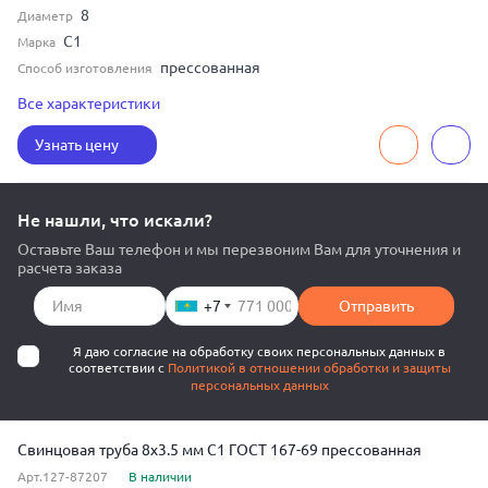
8
Диаметр
С1
Марка
прессованная
Способ изготовления
толстостенная
Тип стенки
Все характеристики
5
Толщина
Узнать цену
Не нашли, что искали?
Оставьте Ваш телефон и мы перезвоним Вам для уточнения и
расчета заказа
+7
Отправить
Я даю согласие на обработку своих персональных данных в
соответствии с
Политикой в отношении обработки и защиты
персональных данных
Свинцовая труба 8x3.5 мм С1 ГОСТ 167-69 прессованная
Арт.127-87207
В наличии