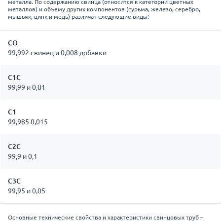
металла. По содержанию свинца (относится к категории цветных
металлов) и объему других компонентов (сурьма, железо, серебро,
мышьяк, цинк и медь) различат следующие виды:
СО
99,992 свинец и 0,008 добавки
С1С
99,99 и 0,01
С1
99,985 0,015
С2С
99,9 и 0,1
С3С
99,95 и 0,05
Основные технические свойства и характеристики свинцовых труб –