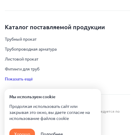
Каталог поставляемой продукции
Трубный прокат
Трубопроводная арматура
Листовой прокат
Фитинги для труб
Показать ещё
Мы используем сookie
Урал Тех Экспорт — Казахстан © 2019-
2026
.
Продолжая использовать сайт или
Все права защищены. Копирование информации преследуется по
закрывая это окно, вы даете согласие на
закону.
использование файлов сookie
Карта сайта
Хорошо
Подробнее