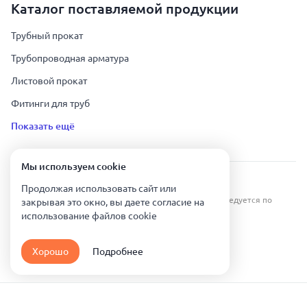
Каталог поставляемой продукции
Трубный прокат
Трубопроводная арматура
Листовой прокат
Фитинги для труб
Показать ещё
Мы используем сookie
Урал Тех Экспорт — Казахстан © 2019-
2026
.
Продолжая использовать сайт или
Все права защищены. Копирование информации преследуется по
закрывая это окно, вы даете согласие на
закону.
использование файлов сookie
Карта сайта
Хорошо
Подробнее
Политика конфиденциальности