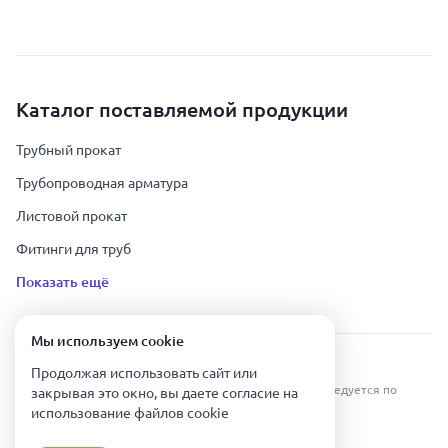
Каталог поставляемой продукции
Трубный прокат
Трубопроводная арматура
Листовой прокат
Фитинги для труб
Показать ещё
Мы используем сookie
Урал Тех Экспорт — Казахстан © 2019-
2026
.
Продолжая использовать сайт или
Все права защищены. Копирование информации преследуется по
закрывая это окно, вы даете согласие на
закону.
использование файлов сookie