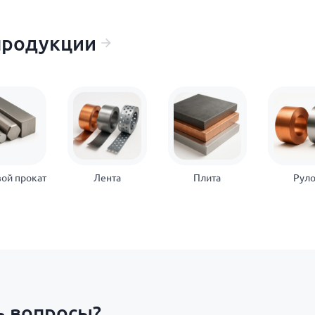
продукции
ой прокат
Лента
Плита
Рул
ь вопросы?