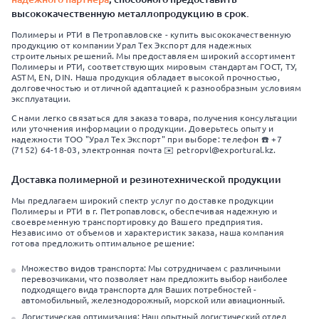
высококачественную металлопродукцию в срок.
Полимеры и РТИ в Петропавловске - купить высококачественную
продукцию от компании Урал Тех Экспорт для надежных
строительных решений. Мы предоставляем широкий ассортимент
Полимеры и РТИ, соответствующих мировым стандартам ГОСТ, ТУ,
ASTM, EN, DIN. Наша продукция обладает высокой прочностью,
долговечностью и отличной адаптацией к разнообразным условиям
эксплуатации.
С нами легко связаться для заказа товара, получения консультации
или уточнения информации о продукции. Доверьтесь опыту и
надежности ТОО "Урал Тех Экспорт" при выборе: телефон ☎️ +7
(7152) 64-18-03, электронная почта ✉️ petropvl@exportural.kz.
Доставка полимерной и резинотехнической продукции
Мы предлагаем широкий спектр услуг по доставке продукции
Полимеры и РТИ в г. Петропавловск, обеспечивая надежную и
своевременную транспортировку до Вашего предприятия.
Независимо от объемов и характеристик заказа, наша компания
готова предложить оптимальное решение:
Множество видов транспорта: Мы сотрудничаем с различными
перевозчиками, что позволяет нам предложить выбор наиболее
подходящего вида транспорта для Ваших потребностей -
автомобильный, железнодорожный, морской или авиационный.
Логистическая оптимизация: Наш опытный логистический отдел