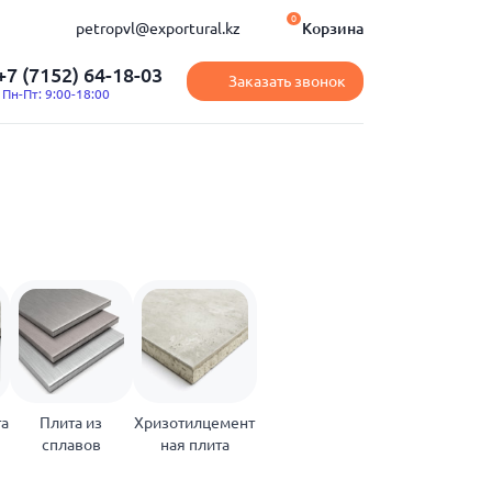
0
petropvl@exportural.kz
Корзина
+7 (7152) 64-18-03
Заказать звонок
Пн-Пт: 9:00-18:00
та
Плита из
Хризотилцемент
сплавов
ная плита