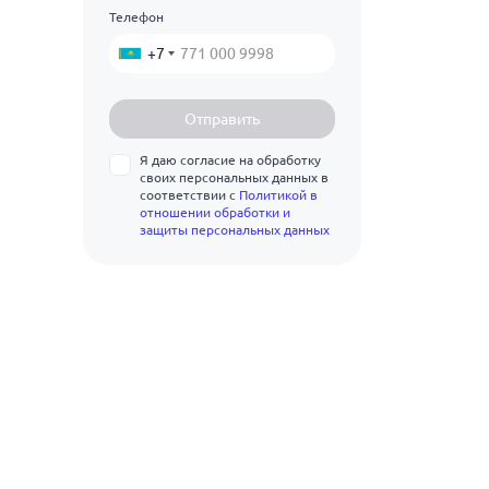
5.5
Телефон
Показать ещё
10кп
6
+7
10пс
6.5
10ХСНД
Отправить
7
12ХН
Я даю согласие на обработку
7.5
своих персональных данных в
12ХН3А
соответствии с
Политикой в
8
отношении обработки и
15Г
защиты персональных данных
8.5
15кп
9
15пс
9.5
15Х
10
15ХГНМ
11
15ХМ
12
15ХФ
13