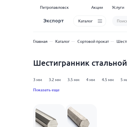
Петропавловск
Акции
Услуги
Экспорт
Каталог
Главная
Каталог
Сортовой прокат
Шест
Шестигранник стальной
3 мм
3.2 мм
3.5 мм
4 мм
4.5 мм
5 
24 мм
27 мм
30 мм
32 мм
36 мм
40
Показать еще
ГОСТ 8560-78