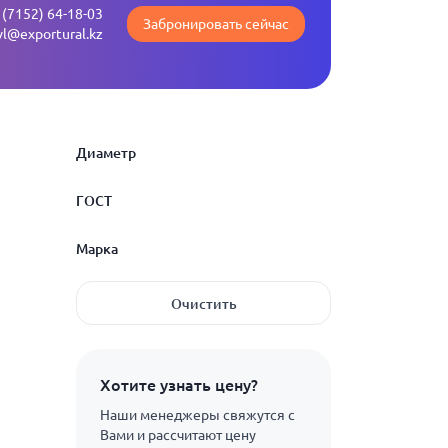
 (7152) 64-18-03
Забронировать сейчас
vl@exportural.kz
Диаметр
ГОСТ
3
Марка
3.2
ГОСТ 2879-2006
Очистить
3.5
ГОСТ 8560-78
5ХНМ
4
08кп
Показать ещё
Хотите узнать цену?
4.5
08пс
Наши менеджеры свяжутся с
5
Вами и рассчитают цену
09Г2С