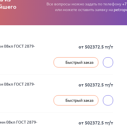
Все вопросы можно задать по телефону
+7
ейшего
или можете оставить заявку на
petrop
м 08кп ГОСТ 2879-
от 502372.5 тг/т
Быстрый заказ
м 08кп ГОСТ 2879-
от 502372.5 тг/т
Быстрый заказ
мм 08кп ГОСТ 2879-
от 502372.5 тг/т