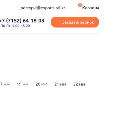
0
petropvl@exportural.kz
Корзина
+7 (7152) 64-18-03
Заказать звонок
Пн-Пт: 9:00-18:00
17 мм
19 мм
20 мм
21 мм
22 мм
 мм
100 мм
40Х
ГОСТ 2879-2006