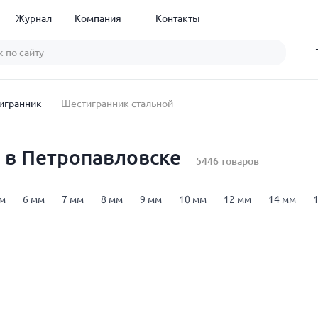
Журнал
Компания
Контакты
игранник
Шестигранник стальной
 в Петропавловске
5446 товаров
мм
6 мм
7 мм
8 мм
9 мм
10 мм
12 мм
14 мм
 мм
45 мм
50 мм
55 мм
60 мм
70 мм
75 мм
80