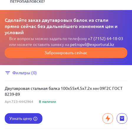
ПЕТРОПАВЛОВСКЕ?
Сделайте заказ двутавровых балок из стали
прямо сейчас без дальнейшего изменения цен и
условий
Все вопросы можно задать по телефону
+7 (7152) 64-18-03
или можете оставить заявку на
petropvl@exportural.kz
Забронировать сейчас
Фильтры (0)
Двутавровая стальная балка 100x55x4.5x7.2x мм 09Г2С ГОСТ
8239-89
Арт.723-4442964
В наличии
Узнать цену