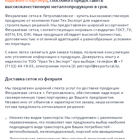
надежного партнера
, способного предоставить
высококачественную металлопродукцию в срок.
Фехралевая сетка в Петропавловске - купить высококачественную
продукцию от компании Урал Тех Экспорт для надежных
строительных решений. Мы предоставляем широкий ассортимент
Фехралевая сетка, соответствующих мировым стандартам ГОСТ, ТУ,
ASTM, EN, DIN. Наша продукция обладает высокой прочностью,
долговечностью и отличной адаптацией к разнообразным условиям
эксплуатации.
С нами легко связаться для заказа товара, получения консультации
или уточнения информации о продукции. Доверьтесь опыту и
надежности ТОО "Урал Тех Экспорт" при выборе: телефон ☎️ +7
(7152) 64-18-03, электронная почта ✉️ petropvl@exportural.kz.
Доставка сеток из фехраля
Мы предлагаем широкий спектр услуг по доставке продукции
Фехралевая сетка в г. Петропавловск, обеспечивая надежную и
своевременную транспортировку до Вашего предприятия.
Независимо от объемов и характеристик заказа, наша компания
готова предложить оптимальное решение:
Множество видов транспорта: Мы сотрудничаем с различными
перевозчиками, что позволяет нам предложить выбор наиболее
подходящего вида транспорта для Ваших потребностей -
автомобильный, железнодорожный, морской или авиационный.
Логистическая оптимизация: Наш опытный логистический отдел