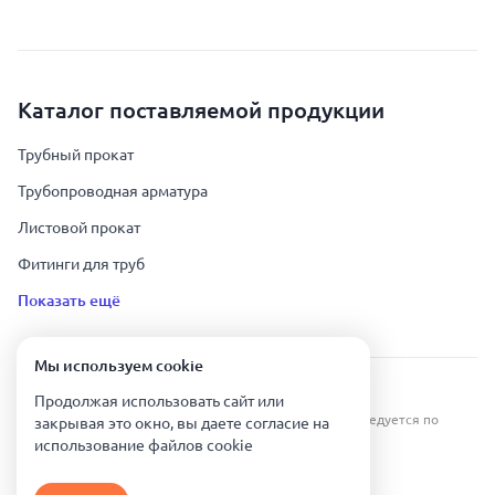
Каталог поставляемой продукции
Трубный прокат
Трубопроводная арматура
Листовой прокат
Фитинги для труб
Показать ещё
Мы используем сookie
Урал Тех Экспорт — Казахстан © 2019-
2026
.
Продолжая использовать сайт или
Все права защищены. Копирование информации преследуется по
закрывая это окно, вы даете согласие на
закону.
использование файлов сookie
Карта сайта