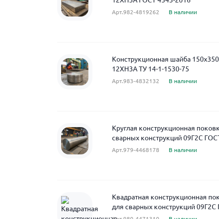
12ХН3А ГОСТ 4543-2016
Арт.982-4819262
В наличии
Конструкционная шайба 150x350
12ХН3А ТУ 14-1-1530-75
Арт.983-4832132
В наличии
Круглая конструкционная поковк
сварных конструкций 09Г2С ГОС
Арт.979-4468178
В наличии
Квадратная конструкционная по
для сварных конструкций 09Г2С 
Арт.980-4471310
В наличии