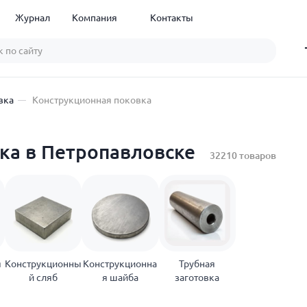
Журнал
Компания
Контакты
вка
Конструкционная поковка
ка в Петропавловске
32210 товаров
я
Конструкционны
Конструкционна
Трубная
й сляб
я шайба
заготовка