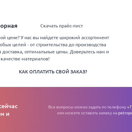
ворная
Скачать прайс-лист
й цене? У нас вы найдете широкий ассортимент
юбых целей - от строительства до производства
 доставка, оптимальные цены. Доверьтесь нам и
 качестве материалов!
КАК ОПЛАТИТЬ СВОЙ ЗАКАЗ?
сейчас
Все вопросы можно задать по телефону
+7
н и
или можете оставить заявку на
petrop