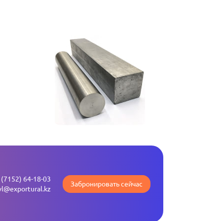
 (7152) 64-18-03
Забронировать сейчас
vl@exportural.kz