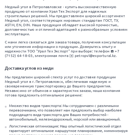
Медный угол в Петропавловске - купить высококачественную
продукцию от компании Урал Тех Экспорт для надежных
строительных решений. Мы предоставляем широкий ассортимент
Медный угол, соответствующих мировым стандартам ГОСТ, ТУ,
ASTM, EN, DIN. Наша продукция обладает высокой прочностью,
долговечностью и отличной адаптацией к разнообразным условиям
эксплуатации.
С нами легко связаться для заказа товара, получения консультации
или уточнения информации о продукции. Доверьтесь опыту и
надежности ТОО "Урал Тех Экспорт" при выборе: телефон ☎️ +7
(7152) 64-18-03, электронная почта ✉️ petropvl@exportural.kz.
Доставка углов из меди
Мы предлагаем широкий спектр услуг по доставке продукции
Медный угол в г. Петропавловск, обеспечивая надежную и
своевременную транспортировку до Вашего предприятия.
Независимо от объемов и характеристик заказа, наша компания
готова предложить оптимальное решение:
Множество видов транспорта: Мы сотрудничаем с различными
перевозчиками, что позволяет нам предложить выбор наиболее
подходящего вида транспорта для Ваших потребностей -
автомобильный, железнодорожный, морской или авиационный.
Логистическая оптимизация: Наш опытный логистический отдел
гарантирует оптимальное маршрутное планирование, минимизируя