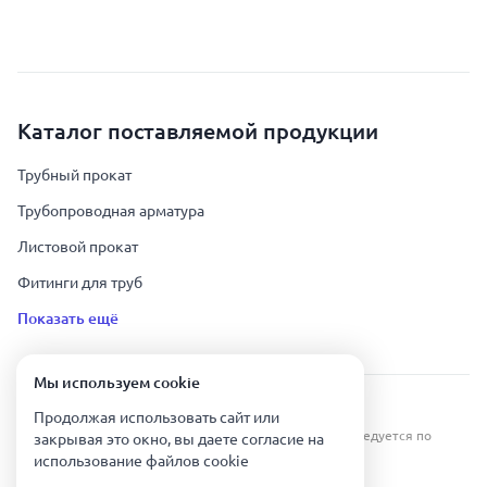
Каталог поставляемой продукции
Трубный прокат
Трубопроводная арматура
Листовой прокат
Фитинги для труб
Показать ещё
Мы используем сookie
Урал Тех Экспорт — Казахстан © 2019-
2026
.
Продолжая использовать сайт или
Все права защищены. Копирование информации преследуется по
закрывая это окно, вы даете согласие на
закону.
использование файлов сookie