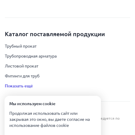
Каталог поставляемой продукции
Трубный прокат
Трубопроводная арматура
Листовой прокат
Фитинги для труб
Показать ещё
Мы используем сookie
Урал Тех Экспорт — Казахстан © 2019-
2026
.
Продолжая использовать сайт или
Все права защищены. Копирование информации преследуется по
закрывая это окно, вы даете согласие на
закону.
использование файлов сookie