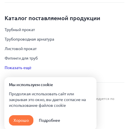
Каталог поставляемой продукции
Трубный прокат
Трубопроводная арматура
Листовой прокат
Фитинги для труб
Показать ещё
Мы используем сookie
Урал Тех Экспорт — Казахстан © 2019-
2026
.
Продолжая использовать сайт или
Все права защищены. Копирование информации преследуется по
закрывая это окно, вы даете согласие на
закону.
использование файлов сookie
Карта сайта
Хорошо
Подробнее
Политика конфиденциальности