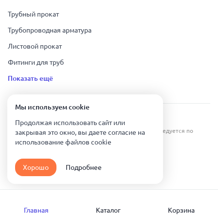
Трубный прокат
Трубопроводная арматура
Листовой прокат
Фитинги для труб
Показать ещё
Мы используем сookie
Урал Тех Экспорт — Казахстан © 2019-
2026
.
Продолжая использовать сайт или
Все права защищены. Копирование информации преследуется по
закрывая это окно, вы даете согласие на
закону.
использование файлов сookie
Карта сайта
Хорошо
Подробнее
Политика конфиденциальности
Главная
Каталог
Корзина