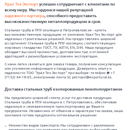
Урал Тех Экспорт
успешно сотрудничает с клиентами по
всему миру. Мы гордимся нашей репутацией
надежного партнера
, способного предоставить
высококачественную металлопродукцию в срок.
Стальная труба в ППУ изоляции в Петропавловске - купить
высококачественную продукцию от компании Урал Тех Экспорт для
надежных строительных решений. Мы предоставляем широкий
ассортимент Стальная труба в ППУ изоляции, соответствующих
мировым стандартам ГОСТ, ТУ, ASTM, EN, DIN. Наша продукция
обладает высокой прочностью, долговечностью и отличной
адаптацией к разнообразным условиям эксплуатации.
С нами легко связаться для заказа товара, получения консультации
или уточнения информации о продукции. Доверьтесь опыту и
надежности ТОО "Урал Тех Экспорт" при выборе: телефон ☎️ +7
(7152) 64-18-03, электронная почта ✉️ petropvl@exportural.kz.
Доставка стальных труб изолированных пенополиуретаном
Мы предлагаем широкий спектр услуг по доставке продукции
Стальная труба в ППУ изоляции в г. Петропавловск, обеспечивая
надежную и своевременную транспортировку до Вашего
предприятия. Независимо от объемов и характеристик заказа, наша
компания готова предложить оптимальное решение:
Множество видов транспорта: Мы сотрудничаем с различными
перевозчиками, что позволяет нам предложить выбор наиболее