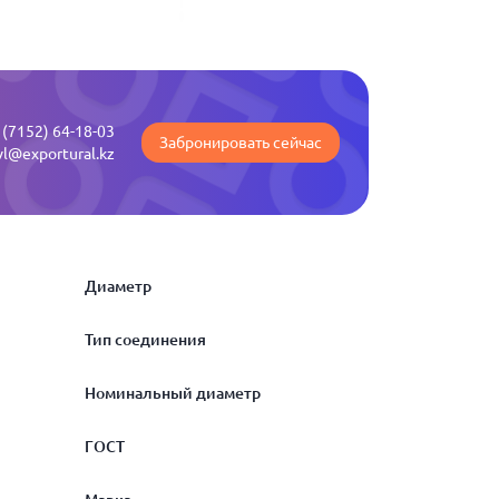
 (7152) 64-18-03
Забронировать сейчас
vl@exportural.kz
Диаметр
Тип соединения
21.3
Номинальный диаметр
26.9
НР-НР
ГОСТ
33.7
15