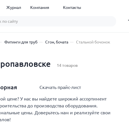
Журнал
Компания
Контакты
Фитинги для труб
Сгон, бочата
Стальной бочонок
тропавловске
14 товаров
ворная
Скачать прайс-лист
й цене? У нас вы найдете широкий ассортимент
троительства до производства оборудования.
имальные цены. Доверьтесь нам и реализуйте свои
алов!