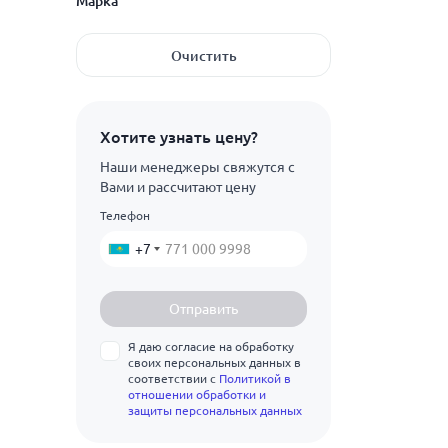
Марка
42.4
20
Показать ещё
48.3
ГОСТ 8967-75
Очистить
25
60.3
Ст20
32
76.1
Ст25
Показать ещё
Хотите узнать цену?
40
Наши менеджеры свяжутся с
50
Вами и рассчитают цену
65
Телефон
+7
Отправить
Я даю согласие на обработку
своих персональных данных в
соответствии с
Политикой в
отношении обработки и
защиты персональных данных