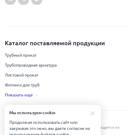
Каталог поставляемой продукции
Трубный прокат
Трубопроводная арматура
Листовой прокат
Фитинги для труб
Показать ещё
Мы используем сookie
Урал Тех Экспорт — Казахстан © 2019-
2026
.
Продолжая использовать сайт или
Все права защищены. Копирование информации преследуется по
закрывая это окно, вы даете согласие на
закону.
использование файлов сookie