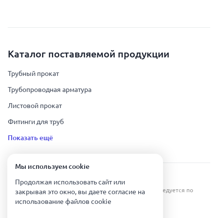
Каталог поставляемой продукции
Трубный прокат
Трубопроводная арматура
Листовой прокат
Фитинги для труб
Показать ещё
Мы используем сookie
Урал Тех Экспорт — Казахстан © 2019-
2026
.
Продолжая использовать сайт или
Все права защищены. Копирование информации преследуется по
закрывая это окно, вы даете согласие на
закону.
использование файлов сookie