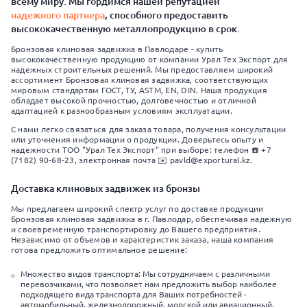
всему миру. Мы гордимся нашей репутацией
надежного партнера
, способного предоставить
высококачественную металлопродукцию в срок.
Бронзовая клиновая задвижка в Павлодаре - купить
высококачественную продукцию от компании Урал Тех Экспорт для
надежных строительных решений. Мы предоставляем широкий
ассортимент Бронзовая клиновая задвижка, соответствующих
мировым стандартам ГОСТ, ТУ, ASTM, EN, DIN. Наша продукция
обладает высокой прочностью, долговечностью и отличной
адаптацией к разнообразным условиям эксплуатации.
С нами легко связаться для заказа товара, получения консультации
или уточнения информации о продукции. Доверьтесь опыту и
надежности ТОО "Урал Тех Экспорт" при выборе: телефон ☎️ +7
(7182) 90-68-23, электронная почта ✉️ pavld@exportural.kz.
Доставка клиновых задвижек из бронзы
Мы предлагаем широкий спектр услуг по доставке продукции
Бронзовая клиновая задвижка в г. Павлодар, обеспечивая надежную
и своевременную транспортировку до Вашего предприятия.
Независимо от объемов и характеристик заказа, наша компания
готова предложить оптимальное решение:
Множество видов транспорта: Мы сотрудничаем с различными
перевозчиками, что позволяет нам предложить выбор наиболее
подходящего вида транспорта для Ваших потребностей -
автомобильный, железнодорожный, морской или авиационный.