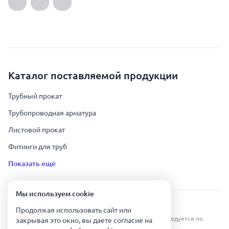
Каталог поставляемой продукции
Трубный прокат
Трубопроводная арматура
Листовой прокат
Фитинги для труб
Показать ещё
Мы используем сookie
Урал Тех Экспорт — Казахстан © 2019-
2026
.
Продолжая использовать сайт или
Все права защищены. Копирование информации преследуется по
закрывая это окно, вы даете согласие на
закону.