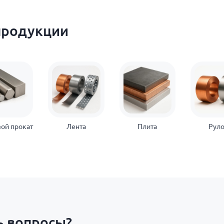
продукции
ой прокат
Лента
Плита
Рул
ь вопросы?