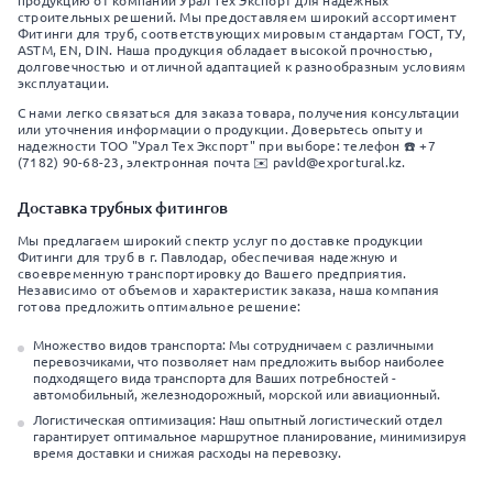
продукцию от компании Урал Тех Экспорт для надежных
строительных решений. Мы предоставляем широкий ассортимент
Фитинги для труб, соответствующих мировым стандартам ГОСТ, ТУ,
ASTM, EN, DIN. Наша продукция обладает высокой прочностью,
долговечностью и отличной адаптацией к разнообразным условиям
эксплуатации.
С нами легко связаться для заказа товара, получения консультации
или уточнения информации о продукции. Доверьтесь опыту и
надежности ТОО "Урал Тех Экспорт" при выборе: телефон ☎️ +7
(7182) 90-68-23, электронная почта ✉️ pavld@exportural.kz.
Доставка трубных фитингов
Мы предлагаем широкий спектр услуг по доставке продукции
Фитинги для труб в г. Павлодар, обеспечивая надежную и
своевременную транспортировку до Вашего предприятия.
Независимо от объемов и характеристик заказа, наша компания
готова предложить оптимальное решение:
Множество видов транспорта: Мы сотрудничаем с различными
перевозчиками, что позволяет нам предложить выбор наиболее
подходящего вида транспорта для Ваших потребностей -
автомобильный, железнодорожный, морской или авиационный.
Логистическая оптимизация: Наш опытный логистический отдел
гарантирует оптимальное маршрутное планирование, минимизируя
время доставки и снижая расходы на перевозку.