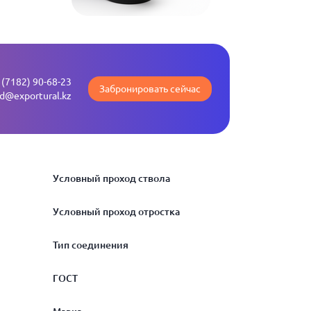
 (7182) 90-68-23
Забронировать сейчас
ld@exportural.kz
Условный проход ствола
Условный проход отростка
250
Тип соединения
300
100
ГОСТ
350
150
раструбный