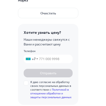
Марка
400
200
фланцевый
Показать ещё
450
ГОСТ 5525-88
300
Очистить
500
Показать ещё
400
ВЧШГ
600
СЧ10
Хотите узнать цену?
700
СЧ15
Наши менеджеры свяжутся с
800
Вами и рассчитают цену
СЧ18
Телефон
900
Показать ещё
СЧ20
+7
1000
СЧ21
1200
СЧ24
Отправить
СЧ25
Я даю согласие на обработку
своих персональных данных в
СЧ30
соответствии с
Политикой в
отношении обработки и
СЧ35
защиты персональных данных