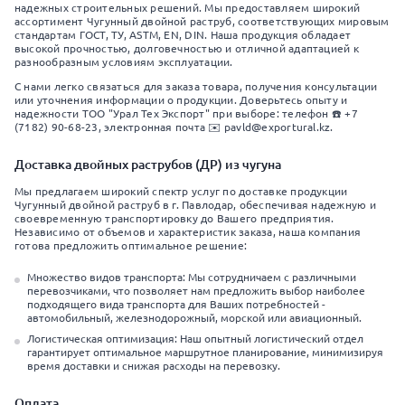
надежных строительных решений. Мы предоставляем широкий
ассортимент Чугунный двойной раструб, соответствующих мировым
стандартам ГОСТ, ТУ, ASTM, EN, DIN. Наша продукция обладает
высокой прочностью, долговечностью и отличной адаптацией к
разнообразным условиям эксплуатации.
С нами легко связаться для заказа товара, получения консультации
или уточнения информации о продукции. Доверьтесь опыту и
надежности ТОО "Урал Тех Экспорт" при выборе: телефон ☎️ +7
(7182) 90-68-23, электронная почта ✉️ pavld@exportural.kz.
Доставка двойных раструбов (ДР) из чугуна
Мы предлагаем широкий спектр услуг по доставке продукции
Чугунный двойной раструб в г. Павлодар, обеспечивая надежную и
своевременную транспортировку до Вашего предприятия.
Независимо от объемов и характеристик заказа, наша компания
готова предложить оптимальное решение:
Множество видов транспорта: Мы сотрудничаем с различными
перевозчиками, что позволяет нам предложить выбор наиболее
подходящего вида транспорта для Ваших потребностей -
автомобильный, железнодорожный, морской или авиационный.
Логистическая оптимизация: Наш опытный логистический отдел
гарантирует оптимальное маршрутное планирование, минимизируя
время доставки и снижая расходы на перевозку.
Оплата