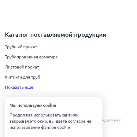
Каталог поставляемой продукции
Трубный прокат
Трубопроводная арматура
Листовой прокат
Фитинги для труб
Показать ещё
Мы используем сookie
Урал Тех Экспорт — Казахстан © 2019-
2026
.
Продолжая использовать сайт или
Все права защищены. Копирование информации преследуется по
закрывая это окно, вы даете согласие на
закону.
использование файлов сookie