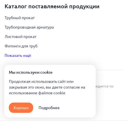
Каталог поставляемой продукции
Трубный прокат
Трубопроводная арматура
Листовой прокат
Фитинги для труб
Показать ещё
Мы используем сookie
Урал Тех Экспорт — Казахстан © 2019-
2026
.
Продолжая использовать сайт или
Все права защищены. Копирование информации преследуется по
закрывая это окно, вы даете согласие на
закону.
использование файлов сookie
Карта сайта
Хорошо
Подробнее
Политика конфиденциальности