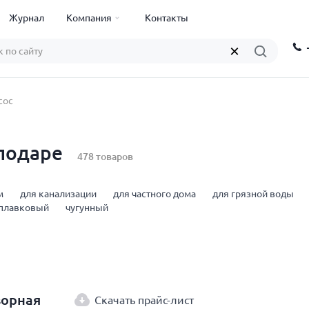
Журнал
Компания
Контакты
сос
лодаре
478 товаров
м
для канализации
для частного дома
для грязной воды
плавковый
чугунный
ворная
Скачать прайс-лист