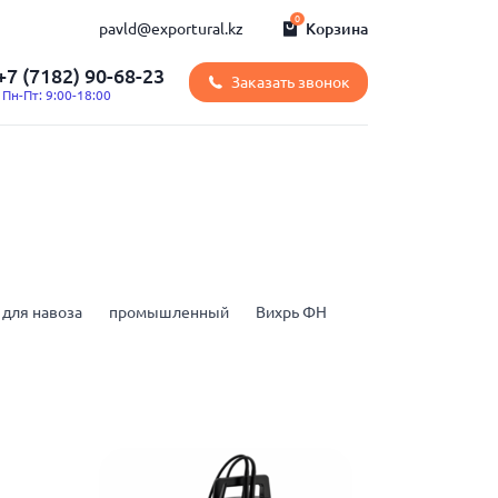
0
pavld@exportural.kz
Корзина
+7 (7182) 90-68-23
Заказать звонок
Пн-Пт: 9:00-18:00
для навоза
промышленный
Вихрь ФН