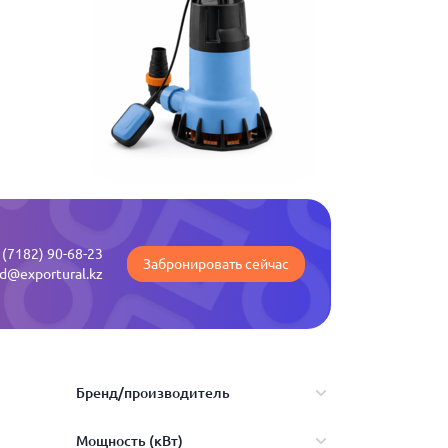
 (7182) 90-68-23
Забронировать сейчас
ld@exportural.kz
Бренд/производитель
Мощность (кВт)