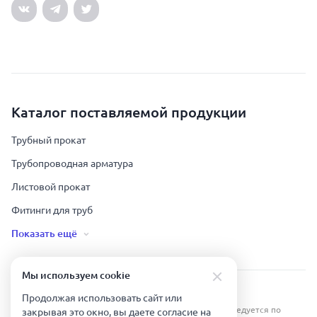
Каталог поставляемой продукции
Трубный прокат
Трубопроводная арматура
Листовой прокат
Фитинги для труб
Показать ещё
Мы используем сookie
Урал Тех Экспорт — Казахстан © 2019-
2026
.
Продолжая использовать сайт или
Все права защищены. Копирование информации преследуется по
закрывая это окно, вы даете согласие на