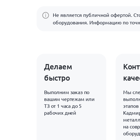
Не является публичной офертой. Сто
оборудования. Информацию по точн
Делаем
Конт
быстро
каче
Выполним заказ по
Мы сле
вашим чертежам или
выполн
ТЗ от 1 часа до 5
этапов 
рабочих дней
Кадми
металл
на сов
обору