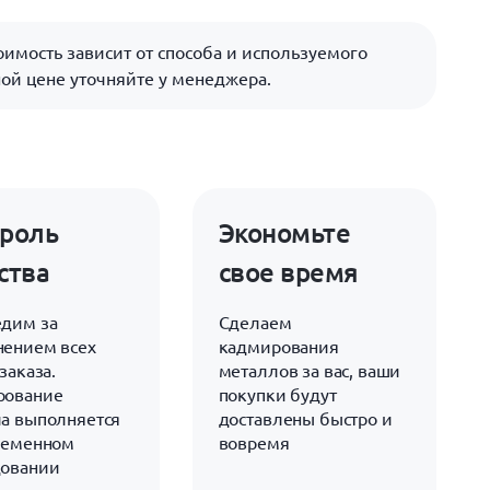
имость зависит от способа и используемого
ой цене уточняйте у менеджера.
роль
Экономьте
ства
свое время
дим за
Сделаем
ением всех
кадмирования
заказа.
металлов за вас, ваши
рование
покупки будут
а выполняется
доставлены быстро и
ременном
вовремя
довании