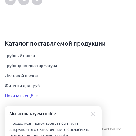
Каталог поставляемой продукции
Трубный прокат
Трубопроводная арматура
Листовой прокат
Фитинги для труб
Показать ещё
Мы используем сookie
Урал Тех Экспорт — Казахстан © 2019-
2026
.
Продолжая использовать сайт или
Все права защищены. Копирование информации преследуется по
закрывая это окно, вы даете согласие на
закону.
использование файлов сookie