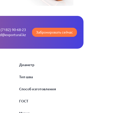
 (7182) 90-68-23
Забронировать сейчас
ld@exportural.kz
Диаметр
Тип шва
1.2
Способ изготовления
1.3
бесшовная
ГОСТ
1.4
тянутая