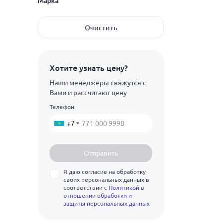
Марка
1.5
Показать ещё
1.6
ГОСТ 2624-77
Очистить
1.7
М1р
1.8
М2
Хотите узнать цену?
1.9
М2р
Наши менеджеры свяжутся с
2
Вами и рассчитают цену
М3
Телефон
2.1
Показать ещё
+7
2.2
2.3
Отправить
2.4
Я даю согласие на обработку
2.5
своих персональных данных в
соответствии с
Политикой в
отношении обработки и
защиты персональных данных